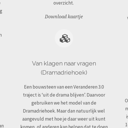
e
overzicht.
eg
Download kaartje
n
Van klagen naar vragen
(Dramadriehoek)
Een bouwsteen van een Veranderen 3.0
traject is ‘uit de drama blijven’. Daarvoor
O
gebruiken we het model van de
m
Dramadriehoek. Maar dan natuurlijk wel
aangevuld met hoe je daar weer uit kunt
1
an
komen, of anderen kan helpen dat te doen