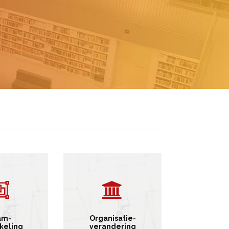
am-
Organisatie-
keling
verandering