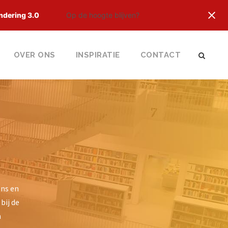
ndering 3.0
Op de hoogte blijven?
OVER ONS
INSPIRATIE
CONTACT
ons en
bij de
m