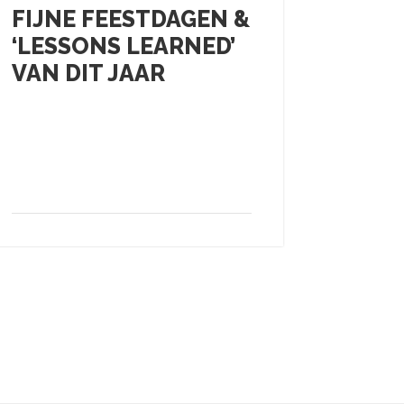
FIJNE FEESTDAGEN &
KEN J
‘LESSONS LEARNED’
OOR
VAN DIT JAAR
JOUW
– WA
BELA
ORGA
DERI