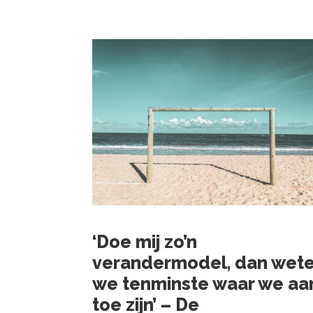
‘Doe mij zo’n
verandermodel, dan wet
we tenminste waar we aa
toe zijn’ – De