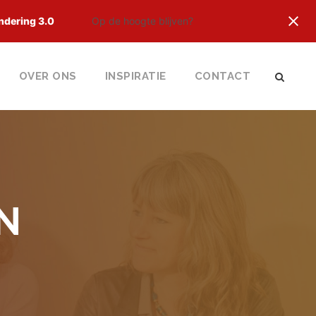
ndering 3.0
Op de hoogte blijven?
OVER ONS
INSPIRATIE
CONTACT
N