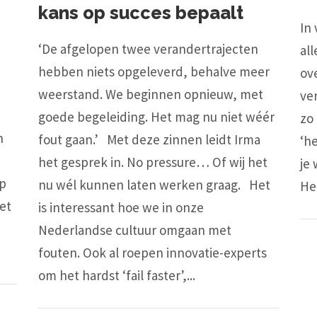
kans op succes bepaalt
In 
‘De afgelopen twee verandertrajecten
all
hebben niets opgeleverd, behalve meer
ov
weerstand. We beginnen opnieuw, met
ve
goede begeleiding. Het mag nu niet wéér
zo
n
fout gaan.’ Met deze zinnen leidt Irma
‘he
het gesprek in. No pressure… Of wij het
je 
op
nu wél kunnen laten werken graag. Het
He
het
is interessant hoe we in onze
Nederlandse cultuur omgaan met
fouten. Ook al roepen innovatie-experts
om het hardst ‘fail faster’,...