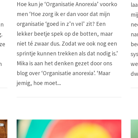
Hoe kun je ‘Organisatie Anorexia’ voorko
laa
men ‘Hoe zorg ik er dan voor dat mijn
mi
organisatie ‘goed in z’n vel’ zit? Een
an
ne
lekker beetje spek op de botten, maar
.
na
niet té zwaar dus. Zodat we ook nog een
eze
bed
sprintje kunnen trekken als dat nodig is.’
sy
Mika is aan het denken gezet door ons
n
we
blog over ‘Organisatie anorexia’. ‘Maar
dw
jemig, hoe moet...