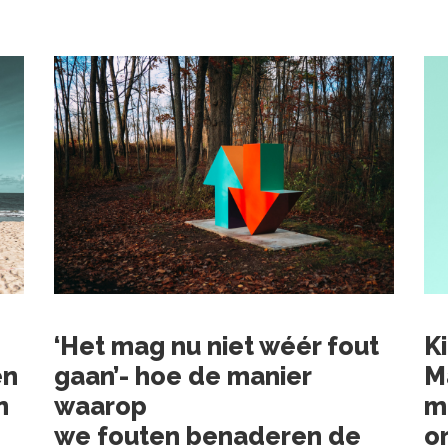
‘Het mag nu niet wéér fout
Ki
en
gaan’- hoe de manier
M
n
waarop
m
we fouten benaderen de
o