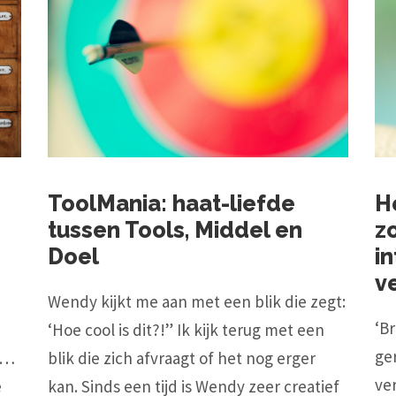
ToolMania: haat-liefde
H
tussen Tools, Middel en
z
Doel
i
v
Wendy kijkt me aan met een blik die zegt:
‘B
‘Hoe cool is dit?!” Ik kijk terug met een
ge
t…
blik die zich afvraagt of het nog erger
ver
e
kan. Sinds een tijd is Wendy zeer creatief