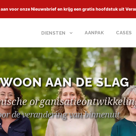
 aan voor onze Nieuwsbrief en krijg een gratis hoofdstuk uit Vera
AANPAK
CASES
DIENSTEN
WOON AAN DE SLAG
mische organisatieontwikkelin
or de verandering van binnenuit