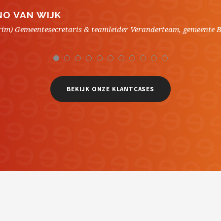
NO VAN WIJK
erim) Gemeentesecretaris & teamleider Veranderteam, gemeente 
BEKIJK ONZE KLANTCASES