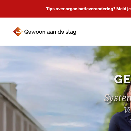
Tips over organisatieverandering? Meld je
GE
Syste
Vo