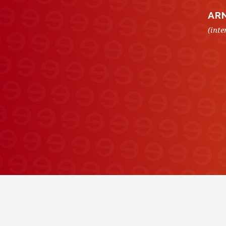
AR
(int
1
2
3
4
5
6
7
8
9
10
11