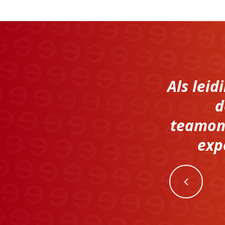
Als lei
d
teamont
exp