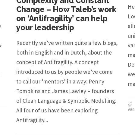
Complexity and Constant
He
Change – How Taleb’s work
Lov
on ‘Antifragility’ can help
n
al
your leadership
un
Recently we’ve written quite a few blogs,
s
va
both in English and in Dutch, about the
ma
concept of Antifragility. A concept
De
introduced to us by people we’ve come
0
we
to call our ‘mentors’ in a way: Penny
ma
Tompkins and James Lawley – founders
of Clean Language & Symbolic Modelling.
All four of us have been exploring
VE
Antifragility...