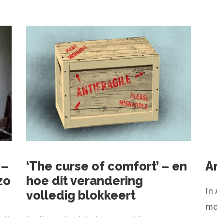
 –
‘The curse of comfort’ – en
An
zo
hoe dit verandering
In 
volledig blokkeert
mo