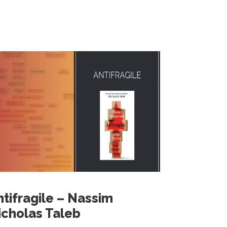
ntifragile – Nassim
icholas Taleb