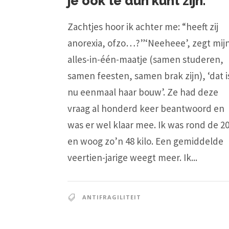
je ook té dun kunt zijn.
Zachtjes hoor ik achter me: “heeft zij
anorexia, ofzo…?”‘Neeheee’, zegt mij
alles-in-één-maatje (samen studeren,
samen feesten, samen brak zijn), ‘dat i
nu eenmaal haar bouw’. Ze had deze
vraag al honderd keer beantwoord en
was er wel klaar mee. Ik was rond de 2
en woog zo’n 48 kilo. Een gemiddelde
veertien-jarige weegt meer. Ik...
ANTIFRAGILITEIT