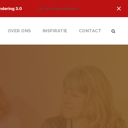
ndering 3.0
Op de hoogte blijven?
OVER ONS
INSPIRATIE
CONTACT