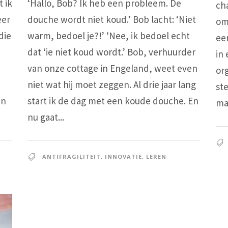
t ik
‘Hallo, Bob? Ik heb een probleem. De
ch
eer
douche wordt niet koud.’ Bob lacht: ‘Niet
om
die
warm, bedoel je?!’ ‘Nee, ik bedoel echt
ee
dat ‘ie niet koud wordt.’ Bob, verhuurder
in
van onze cottage in Engeland, weet even
or
e
niet wat hij moet zeggen. Al drie jaar lang
st
en
start ik de dag met een koude douche. En
ma
nu gaat...
ANTIFRAGILITEIT
,
INNOVATIE
,
LEREN