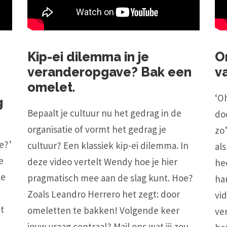
Kip-ei dilemma in je
O
veranderopgave? Bak een
v
omelet.
‘O
g
Bepaalt je cultuur nu het gedrag in de
do
organisatie of vormt het gedrag je
zo
e?’
cultuur? Een klassiek kip-ei dilemma. In
al
e
deze video vertelt Wendy hoe je hier
he
le
pragmatisch mee aan de slag kunt. Hoe?
ha
Zoals Leandro Herrero het zegt: door
vid
et
omeletten te bakken! Volgende keer
ve
jouw vraag centraal? Mail ons wat jij zou