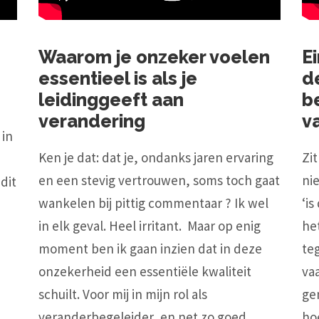
Waarom je onzeker voelen
Ei
essentieel is als je
d
leidinggeeft aan
b
verandering
v
 in
Ken je dat: dat je, ondanks jaren ervaring
Zit
en een stevig vertrouwen, soms toch gaat
nie
 dit
wankelen bij pittig commentaar ? Ik wel
‘is
in elk geval. Heel irritant. Maar op enig
he
moment ben ik gaan inzien dat in deze
te
e
onzekerheid een essentiële kwaliteit
va
schuilt. Voor mij in mijn rol als
ge
veranderbegeleider, en net zo goed
ho