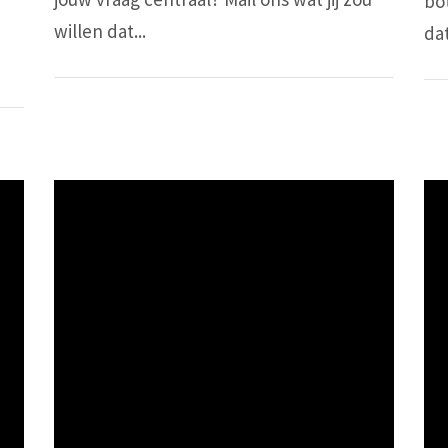
bo
willen dat...
dat