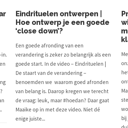
ar
Eindrituelen ontwerpen |
P
Hoe ontwerp je een goede
wi
‘close down’?
m
k
Een goede afronding van een
Met
in.
verandering is zeker zo belangrijk als een
on
pen
goede start. In de video – Eindrituelen |
het
De staart van de verandering –
on
ing
benoemden we waarom goed afronden
Maa
n?
van belang is. Daarop kregen we terecht
st
an
de vraag: leuk, maar #hoedan? Daar gaat
wo
.
Maaike op in met deze video. Niet dé
bij
enige juiste...
dub