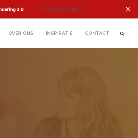
ndering 3.0
Op de hoogte blijven?
OVER ONS
INSPIRATIE
CONTACT