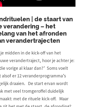
ndrituelen | de staart van
e verandering – het
elang van het afronden
an verandertrajecten
 je midden in de kick-off van het
uwe verandertraject, hoor je achter je:
 die vorige al klaar dan?’ Soms voelt
t alsof er 12 veranderprogramma’s
gelijk draaien. De start ervan wordt
ak met veel tromgeroffel duidelijk
maakt: met de rituele kick-off. Maar
e zit het met de staart, de afronding?