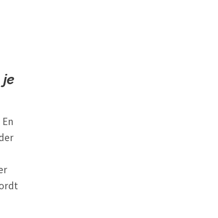
 je
. En
eder
er
wordt