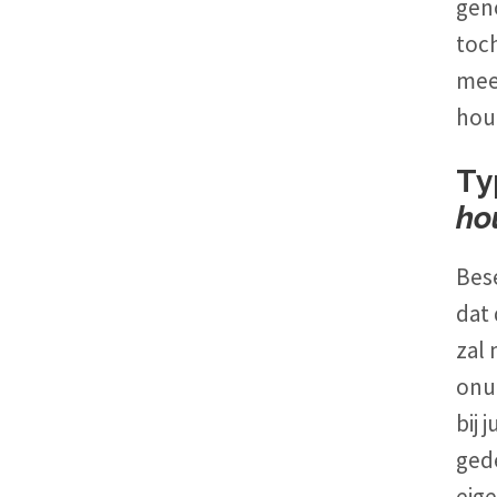
geno
toch
mee 
hou
Ty
ho
Bese
dat 
zal
onu
bij 
ged
eige