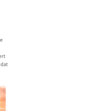
de
ert
 dat