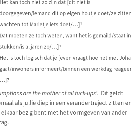
Het kan toch niet zo zijn dat [dit niet is
doorgegeven/iemand dit op eigen houtje doet/ze zitten
wachten tot Marietje iets doet/…]?
Dat moeten ze toch weten, want het is gemaild/staat in
stukken/is al jaren zo/…]?
Het is toch logisch dat je [even vraagt hoe het met Joh
gaat/inwoners informeert/binnen een werkdag reageer
…]?
umptions are the mother of all fuck-ups’
.
Dit geldt
emaal als
jullie diep in een verandertraject zitten en
 elkaar bezig bent met het vormgeven van ander
rag.