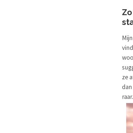
Zo
st
Mijn
vind
woon
sug
ze a
dan 
raar