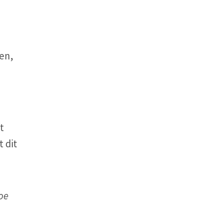
en,
t
 dit
oe