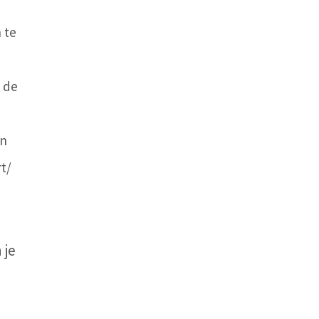
 te
 de
an
t/
 je