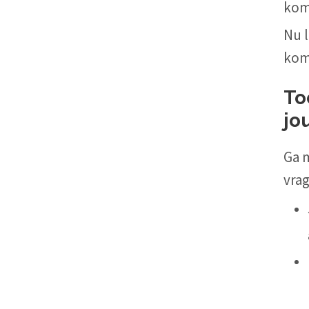
kom
Nu l
kom
To
jo
Ga m
vra