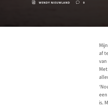
WENDY NIEUWLAND
0
Mijn
af t
van 
Met 
all
‘Nou
een 
is.