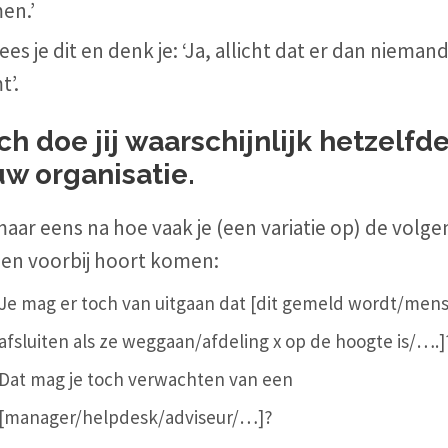
en.’
ees je dit en denk je: ‘Ja, allicht dat er dan nieman
t’.
ch doe jij waarschijnlijk hetzelfde
uw organisatie.
aar eens na hoe vaak je (een variatie op) de volg
gen voorbij hoort komen:
Je mag er toch van uitgaan dat [dit gemeld wordt/men
afsluiten als ze weggaan/afdeling x op de hoogte is/….]
Dat mag je toch verwachten van een
[manager/helpdesk/adviseur/…]?