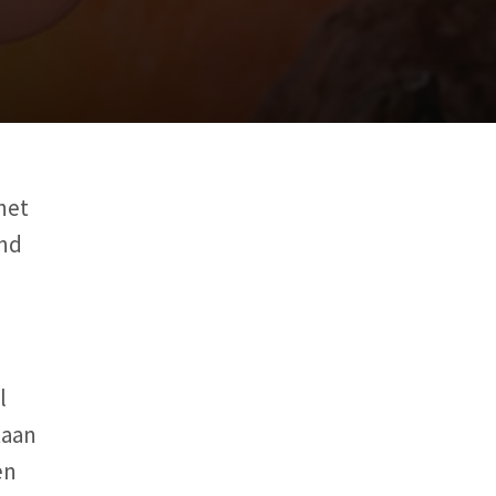
het
and
l
taan
en