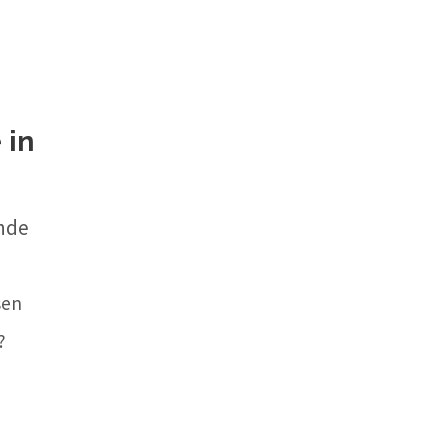
d
 in
ende
sen
?