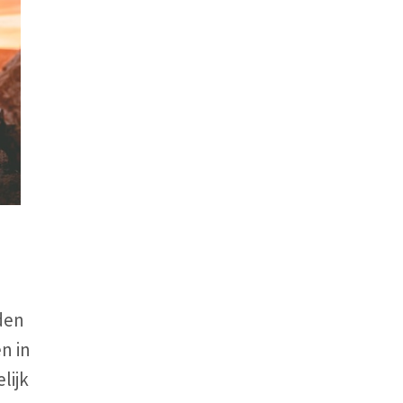
n
den
n in
lijk