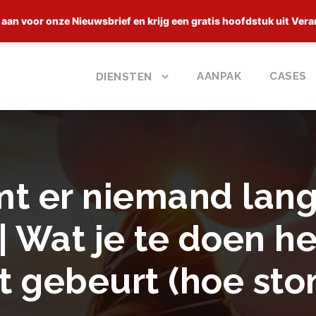
 aan voor onze Nieuwsbrief en krijg een gratis hoofdstuk uit Vera
AANPAK
CASES
DIENSTEN
t er niemand lang
| Wat je te doen he
t gebeurt (hoe stom