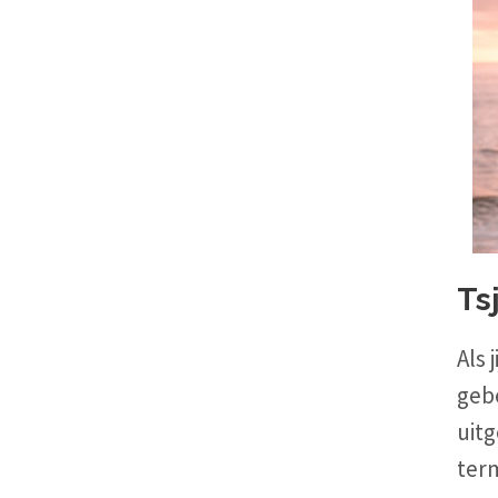
Ts
Als 
geb
uit
ter