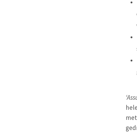
‘Ass
hel
met
ged