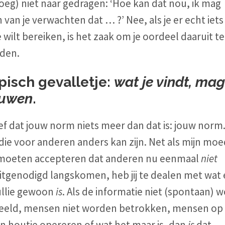
eg) niet naar gedragen: ‘Hoe kan dat nou, ik mag
 van je verwachten dat … ?’
Nee, als je er echt iets
wilt bereiken, is het zaak om je oordeel daaruit te
den.
pisch gevalletje:
wat je vindt, mag
uwen
.
f dat jouw norm niets meer dan dat is: jouw norm
die voor anderen anders kan zijn. Net als mijn mo
 moeten accepteren dat anderen nu eenmaal
niet
itgenodigd langskomen, heb jij te dealen met wat 
jullie gewoon
is
.
Als de informatie niet (spontaan) 
eeld, mensen niet worden betrokken, mensen op
n houtje opereren of wat het maar is, dan
is
dat