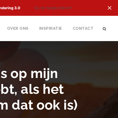
ndering 3.0
Op de hoogte blijven?
OVER ONS
INSPIRATIE
CONTACT
s op mijn
bt, als het
 dat ook is)