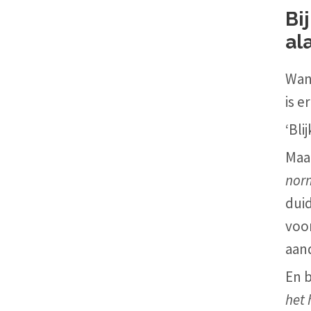
Bi
al
Wan
is e
‘Bli
Maar
nor
duid
voor
aand
En b
het 