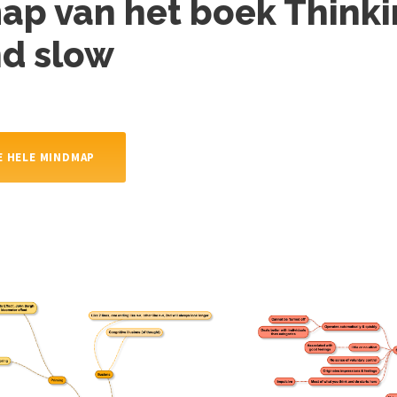
p van het boek Thinki
nd slow
 HELE MINDMAP