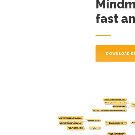
Mindma
fast a
DOWNLOAD DE