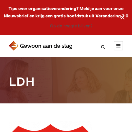
Tips over organisatieverandering? Meld je aan voor onze
Nieuwsbrief en krijg een gratis hoofdstuk uit Verandering 3.0
Op de hoogte blijven?
LDH