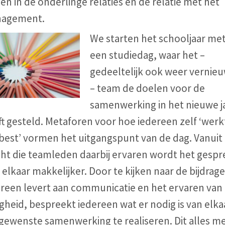
en in de onderlinge relaties en de relatie met het
agement.
We starten het schooljaar me
een studiedag, waar het –
gedeeltelijk ook weer vernie
– team de doelen voor de
samenwerking in het nieuwe j
t gesteld. Metaforen voor hoe iedereen zelf ‘werk
 best’ vormen het uitgangspunt van de dag. Vanuit
cht die teamleden daarbij ervaren wordt het gespr
elkaar makkelijker. Door te kijken naar de bijdrage
ereen levert aan communicatie en het ervaren van
igheid, bespreekt iedereen wat er nodig is van elka
gewenste samenwerking te realiseren. Dit alles m