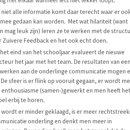
nig
met
elkaar wanneer iets niet lekker loopt.
niet alle informatie komt daar terecht waar er oo
 mee gedaan kan worden. Met wat hilariteit (want
n mag leuk zijn) leren ze te werken met de struct
r Zuivere Feedback en het ook echt doen.
het eind van het schooljaar evalueert de nieuwe
cteur het jaar met het team. De resultaten van ee
r werken aan de onderlinge communicatie mogen e
. De sfeer is er flink op vooruit gegaan, er wordt me
l enthousiasme (samen-)gewerkt en men heeft he
el erbij te horen.
 wordt er minder geklaagd, is er meer rechtstreek
municatie onderling en denkt men meer in