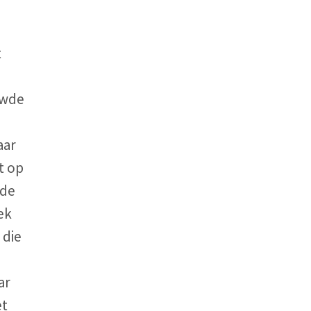
t
uwde
aar
t op
 de
ek
 die
ar
et