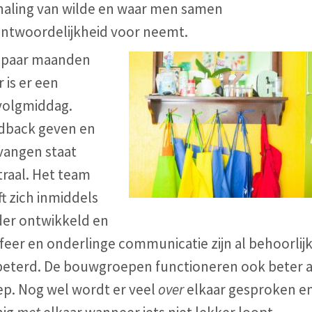
haling van wilde en waar men samen
antwoordelijkheid voor neemt.
 paar maanden
r is er een
volgmiddag.
dback geven en
vangen staat
traal. Het team
t zich inmiddels
der ontwikkeld en
feer en onderlinge communicatie zijn al behoorlij
beterd. De bouwgroepen functioneren ook beter a
ep. Nog wel wordt er veel
over
elkaar gesproken e