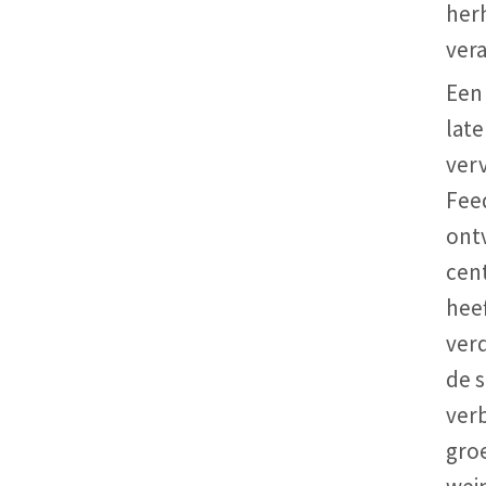
her
ver
Een
late
ver
Fee
ont
cen
heef
ver
de s
ver
gro