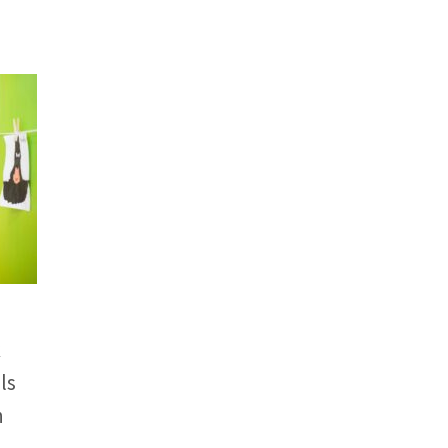
k
ls
n