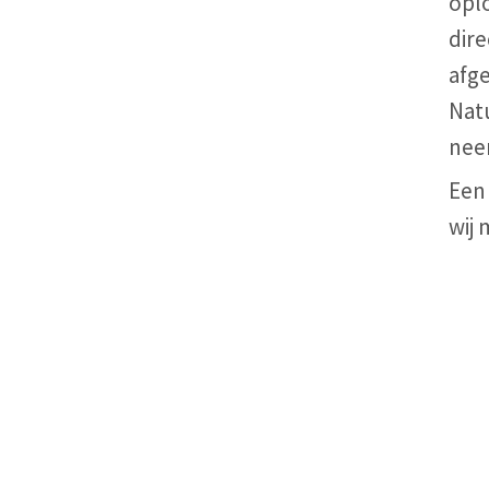
opl
dire
afge
Natu
nee
Een
wij 