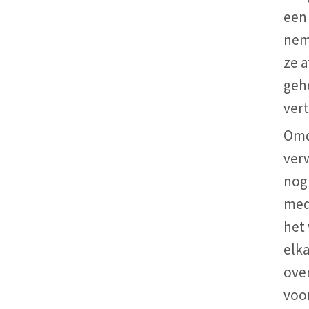
een 
nem
ze 
gehe
vert
Omda
verw
nog
mede
het
elka
over
voo