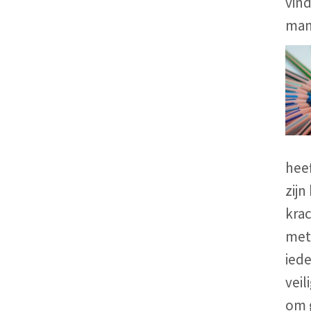
vind
man
heef
zijn
kra
met 
ied
veil
om 