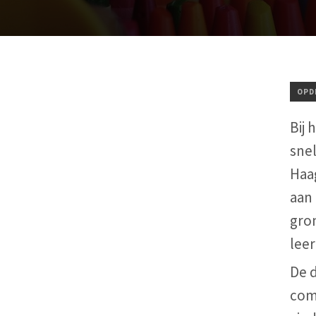
OPD
Bij 
snel
Haa
aan 
gro
leer
De d
comm