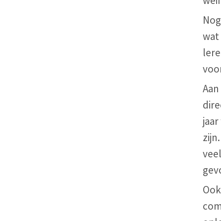
wei
Nog 
wat
lere
voo
Aan 
dire
jaa
zijn
vee
gevo
Ook
com