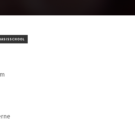
 BASISSCHOOL
am
erne