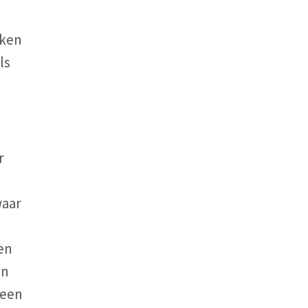
aken
ls
r
waar
ken
en
 een