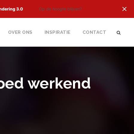
ndering 3.0
Op de hoogte blijven?
OVER ONS
INSPIRATIE
CONTACT
goed werkend